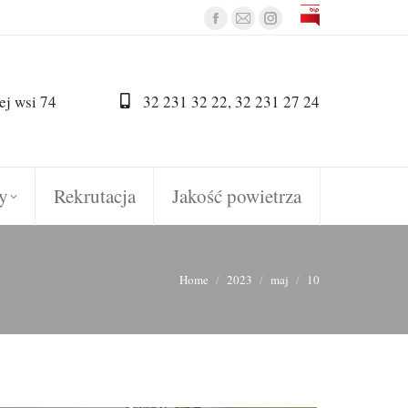
Facebook
Mail
Instagram
page
page
page
opens
opens
opens
in
in
in
ej wsi 74
32 231 32 22, 32 231 27 24
new
new
new
window
window
window
y
Rekrutacja
Jakość powietrza
You are here:
Home
2023
maj
10