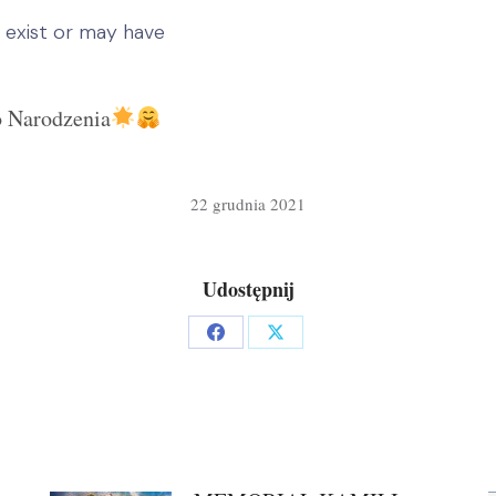
o Narodzenia
22 grudnia 2021
Udostępnij
Share
Share
on
on
Facebook
X