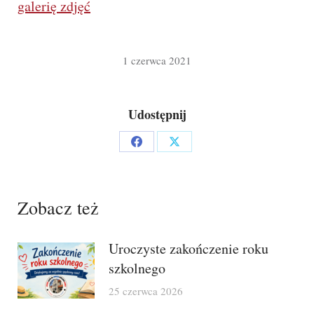
galerię zdjęć
1 czerwca 2021
Udostępnij
Share
Share
on
on
Facebook
X
Zobacz też
Uroczyste zakończenie roku
szkolnego
25 czerwca 2026