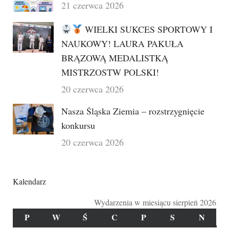
21 czerwca 2026
WIELKI SUKCES SPORTOWY I
NAUKOWY! LAURA PAKUŁA
BRĄZOWĄ MEDALISTKĄ
MISTRZOSTW POLSKI!
20 czerwca 2026
Nasza Śląska Ziemia – rozstrzygnięcie
konkursu
20 czerwca 2026
Kalendarz
Wydarzenia w miesiącu sierpień 2026
P
PONIEDZIAŁEK
W
WTOREK
Ś
ŚRODA
C
CZWARTEK
P
PIĄTEK
S
SOBOTA
N
NIED