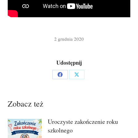
2 grudnia 2020
Udostępnij
Share
Share
on
on
Facebook
X
Zobacz też
Uroczyste zakończenie roku
szkolnego