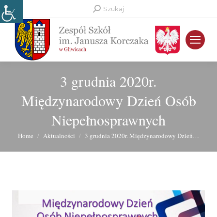
Search:
Szukaj
3 grudnia 2020r.
Międzynarodowy Dzień Osób
Niepełnosprawnych
You are here:
Home
Aktualności
3 grudnia 2020r. Międzynarodowy Dzień…