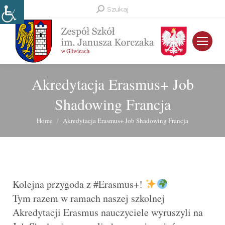
Search:
Szukaj
Akredytacja Erasmus+ Job
Shadowing Francja
You are here:
Home
Akredytacja Erasmus+ Job Shadowing Francja
Kolejna przygoda z #Erasmus+!
Tym razem w ramach naszej szkolnej
Akredytacji Erasmus nauczyciele wyruszyli na