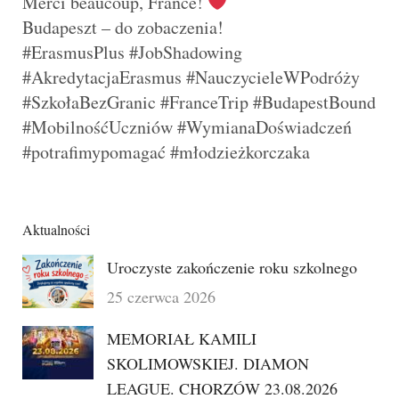
Merci beaucoup, France!
Budapeszt – do zobaczenia!
#ErasmusPlus #JobShadowing
#AkredytacjaErasmus #NauczycieleWPodróży
#SzkołaBezGranic #FranceTrip #BudapestBound
#MobilnośćUczniów #WymianaDoświadczeń
#potrafimypomagać #młodzieżkorczaka
Aktualności
Uroczyste zakończenie roku szkolnego
25 czerwca 2026
MEMORIAŁ KAMILI
SKOLIMOWSKIEJ. DIAMON
LEAGUE. CHORZÓW 23.08.2026